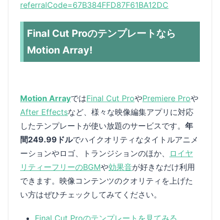
referralCode=67B384FFD87F61BA12DC
Final Cut Proのテンプレートなら
Motion Array!
Motion Array
では
Final Cut Pro
や
Premiere Pro
や
After Effects
など、様々な映像編集アプリに対応
したテンプレートが使い放題のサービスです。
年
間249.99ドル
でハイクオリティなタイトルアニメ
ーションやロゴ、トランジションのほか、
ロイヤ
リティーフリーのBGM
や
効果音
が好きなだけ利用
できます。映像コンテンツのクオリティを上げた
い方はぜひチェックしてみてください。
Final Cut Proのテンプレートを見てみる