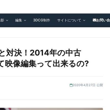
撮影
編集
3DCG制作
サイトについて
お問い
roと対決！2014年の中古
使って映像編集って出来るの?
2020年4月27日 公開