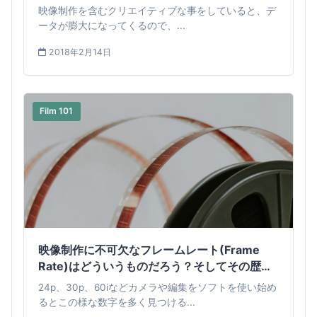
う
映像制作を含むクリエイティブな事をしていると、デ
ータが膨大になってくるので、...
2018年2月14日
Film 101
映像制作に不可欠なフレームレート(Frame
Rate)はどういうものだろう？そしてその歴史
を見てみよう
24p、30p、60iなどカメラや編集をソフトを使い始め
るとこの様な数字を多く見つける...