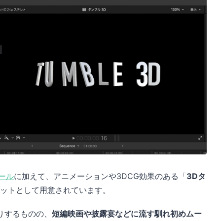
ール
に加えて、アニメーションや3DCG効果のある「
3Dタ
ットとして用意されています。
りするものの、
短編映画や披露宴などに流す馴れ初めムー