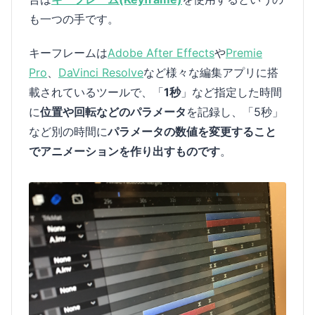
も一つの手です。
キーフレームは
Adobe After Effects
や
Premie
Pro
、
DaVinci Resolve
など様々な編集アプリに搭
載されているツールで、「
1秒
」など指定した時間
に
位置や回転などのパラメータ
を記録し、「5秒」
など別の時間に
パラメータの数値を変更すること
でアニメーションを作り出すものです
。