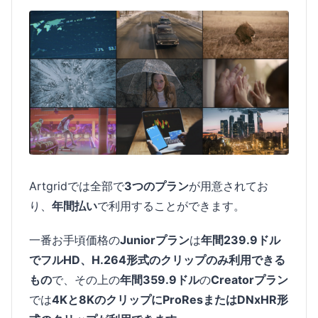
Artgridでは全部で
3つのプラン
が用意されてお
り、
年間払い
で利用することができます。
一番お手頃価格の
Juniorプラン
は
年間239.9ドル
でフルHD、H.264形式のクリップのみ利用できる
もの
で、その上の
年間359.9ドル
の
Creatorプラン
では
4Kと8KのクリップにProResまたはDNxHR形