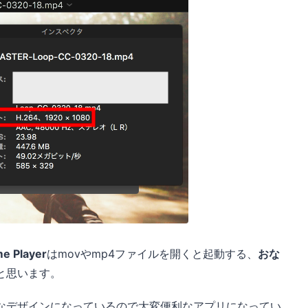
e Player
はmovやmp4ファイルを開くと起動する、
おな
と思います。
なデザインになっているので大変便利なアプリになってい