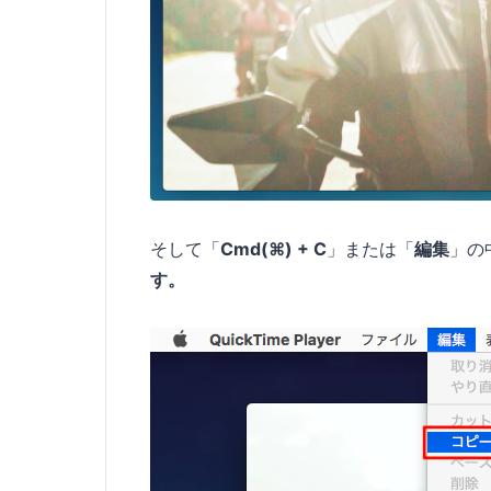
そして「
Cmd(⌘) + C
」または「
編集
」の
す。