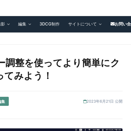
撮影
編集
3DCG制作
サイトについて
お問い
o] カラー調整を使ってより簡単にク
ってみよう！
編集
2023年6月21日 公開