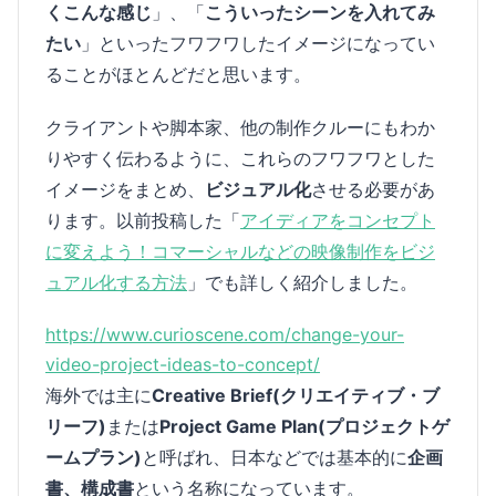
くこんな感じ
」、「
こういったシーンを入れてみ
たい
」といったフワフワしたイメージになってい
ることがほとんどだと思います。
クライアントや脚本家、他の制作クルーにもわか
りやすく伝わるように、これらのフワフワとした
イメージをまとめ、
ビジュアル化
させる必要があ
ります。以前投稿した「
アイディアをコンセプト
に変えよう！コマーシャルなどの映像制作をビジ
ュアル化する方法
」でも詳しく紹介しました。
https://www.curioscene.com/change-your-
video-project-ideas-to-concept/
海外では主に
Creative Brief(クリエイティブ・ブ
リーフ)
または
Project Game Plan(プロジェクトゲ
ームプラン)
と呼ばれ、日本などでは基本的に
企画
書、構成書
という名称になっています。