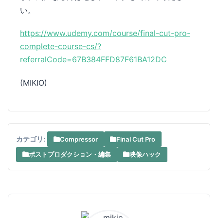
い。
https://www.udemy.com/course/final-cut-pro-
complete-course-cs/?
referralCode=67B384FFD87F61BA12DC
(MIKIO)
カテゴリ:
Compressor
Final Cut Pro
ポストプロダクション・編集
映像ハック