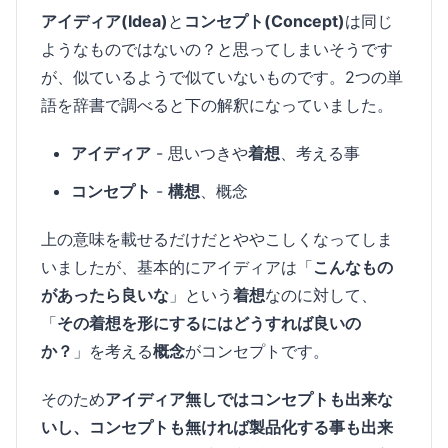
アイディア(Idea)
と
コンセプト(Concept)
は同じ
ようなものではないの？と思ってしまいそうです
が、似ているようで似ていないものです。2つの単
語を辞書で調べると下の解釈になっていました。
アイディア
- 思いつきや
着想
、考える事
コンセプト
-
構想
、概念
上の意味を載せるだけだとややこしくなってしま
いましたが、基本的にアイディアは「
こんなもの
があったら良いな
」という
着想
なのに対して、
「
その着想を形にするにはどうすれば良いの
か？
」を考える
概念
がコンセプトです。
そのため
アイディア無しではコンセプトも出来な
いし、コンセプトも無ければ製品化する事も出来