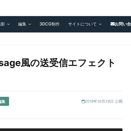
撮影
編集
3DCG制作
サイトについて
お問い
] iMessage風の送受信エフェクト
編集
2019年10月29日 公開