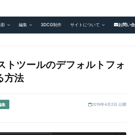
撮影
編集
3DCG制作
サイトについて
お問い
o] テキストツールのデフォルトフォ
る方法
編集
2019年4月2日 公開