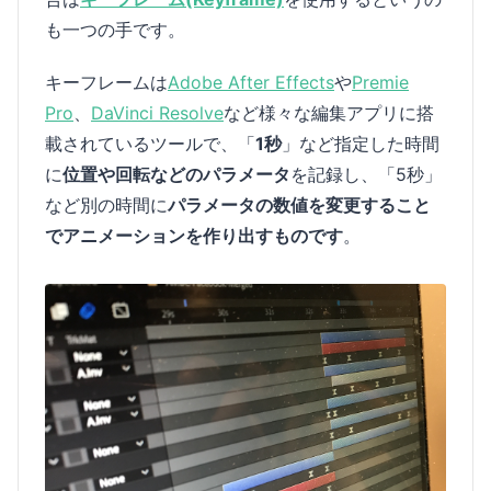
も一つの手です。
キーフレームは
Adobe After Effects
や
Premie
Pro
、
DaVinci Resolve
など様々な編集アプリに搭
載されているツールで、「
1秒
」など指定した時間
に
位置や回転などのパラメータ
を記録し、「5秒」
など別の時間に
パラメータの数値を変更すること
でアニメーションを作り出すものです
。