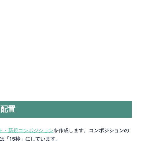
配置
ト・新規コンポジション
を作成します。
コンポジションの
ンは「15秒」にしています。