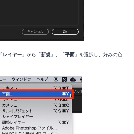
「
レイヤー
」から「
新規
」、「
平面
」を選択し、好みの色