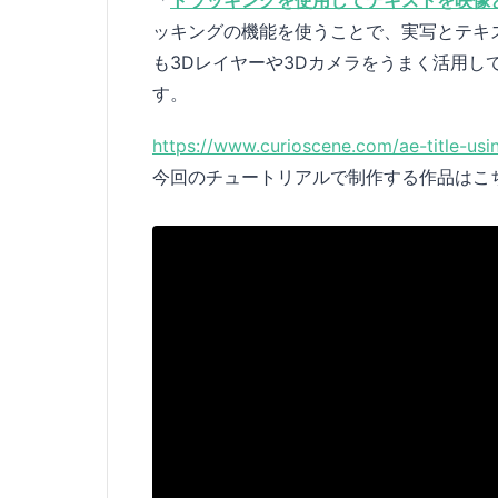
ッキングの機能を使うことで、実写とテキ
も3Dレイヤーや3Dカメラをうまく活用
す。
https://www.curioscene.com/ae-title-usi
今回のチュートリアルで制作する作品はこ