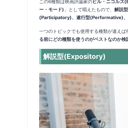
この6種類は映画評論家の
ビル・ニコルズ(Bill
ー・モード)
」として唱えたもので、
解説型(
(Participatory)、遂行型(Performative)
一つのトピックでも使用する種類が違えば
る前にどの種類を使うのがベストなのか検
解説型(Expository)