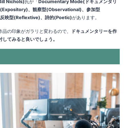
 Nichols)
氏が「
Documentary Mode(ドキュメンタリ
Expository)、観察型(Observational)、参加型
、反映型(Reflextive)、詩的(Poetic)
があります。
作品の印象がガラリと変わるので、
ドキュメンタリーを作
討してみると良いでしょう。