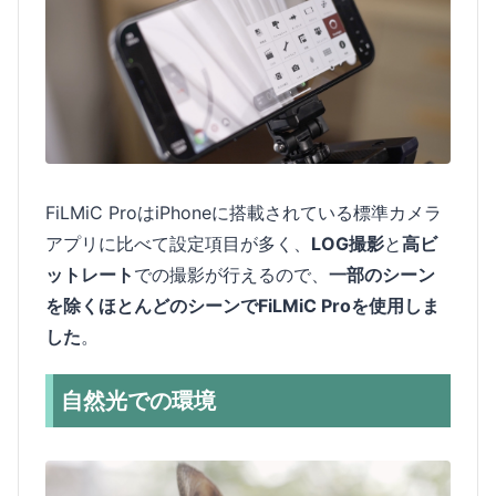
FiLMiC ProはiPhoneに搭載されている標準カメラ
アプリに比べて設定項目が多く、
LOG撮影
と
高ビ
ットレート
での撮影が行えるので、
一部のシーン
を除くほとんどのシーンでFiLMiC Proを使用しま
した
。
自然光での環境