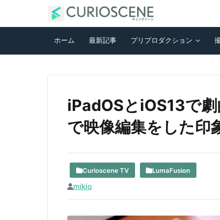
ホーム
最新記事
プリプロダクション
iPadOSとiOS13
で映像編集をした印
Curioscene TV
LumaFusion
mikio