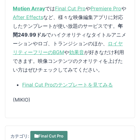
Motion Array
では
Final Cut Pro
や
Premiere Pro
や
After Effects
など、様々な映像編集アプリに対応
したテンプレートが使い放題のサービスです。
年
間249.99ドル
でハイクオリティなタイトルアニメ
ーションやロゴ、トランジションのほか、
ロイヤ
リティーフリーのBGM
や
効果音
が好きなだけ利用
できます。映像コンテンツのクオリティを上げた
い方はぜひチェックしてみてください。
Final Cut Proのテンプレートを見てみる
(MIKIO)
カテゴリ:
Final Cut Pro