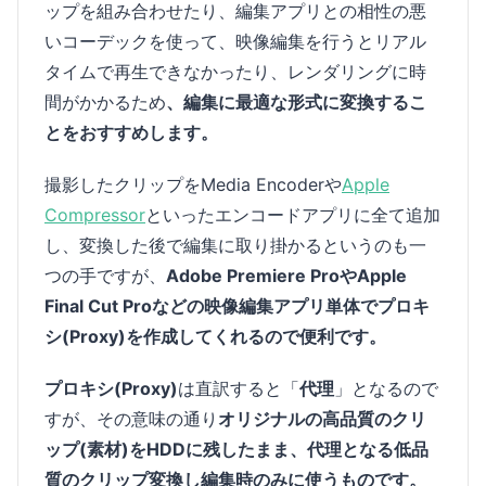
ップを組み合わせたり、編集アプリとの相性の悪
いコーデックを使って、映像編集を行うとリアル
タイムで再生できなかったり、レンダリングに時
間がかかるため
、編集に最適な形式に変換するこ
とをおすすめします。
撮影したクリップをMedia Encoderや
Apple
Compressor
といったエンコードアプリに全て追加
し、変換した後で編集に取り掛かるというのも一
つの手ですが、
Adobe Premiere ProやApple
Final Cut Proなどの映像編集アプリ単体でプロキ
シ(Proxy)を作成してくれるので便利です。
プロキシ(Proxy)
は直訳すると「
代理
」となるので
すが、その意味の通り
オリジナルの高品質のクリ
ップ(素材)をHDDに残したまま、代理となる低品
質のクリップ変換し編集時のみに使うものです。