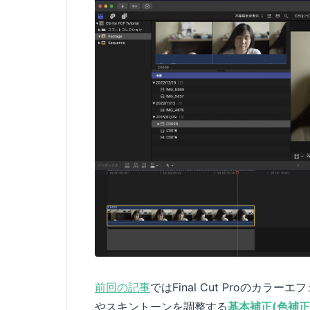
前回の記事
ではFinal Cut Proの
やスキントーンを調整する
基本補正(色補正