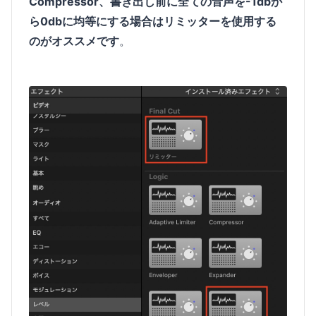
Compressor、書き出し前に全ての音声を-1dbか
ら0dbに均等にする場合はリミッターを使用する
のがオススメです
。