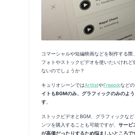
コマーシャルや短編映画などを制作する際
フォトやストックビデオを使いたいけれど
ないのでしょうか？
キュリオシーンでは
Artlist
や
Freepik
などの
イトもBGMのみ、グラフィックのみのよ
す
。
ストックビデオとBGM、グラフィックな
ンツを購入することも可能ですが、
サービ
が高価だったりするため悩ましいところで