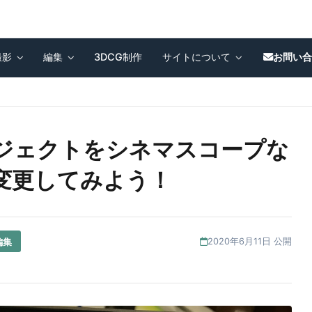
撮影
編集
3DCG制作
サイトについて
お問い
o] プロジェクトをシネマスコープな
変更してみよう！
編集
2020年6月11日 公開