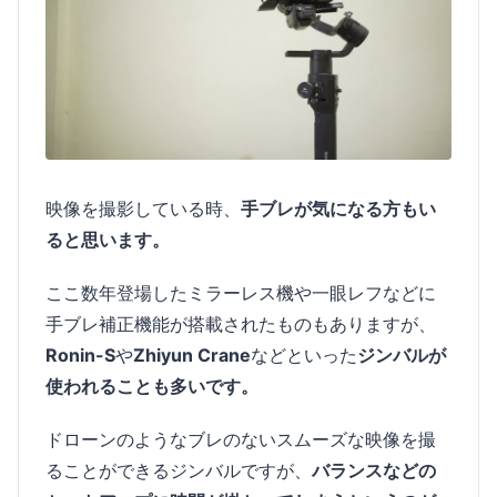
映像を撮影している時、
手ブレが気になる方もい
ると思います。
ここ数年登場したミラーレス機や一眼レフなどに
手ブレ補正機能が搭載されたものもありますが、
Ronin-S
や
Zhiyun Crane
などといった
ジンバルが
使われることも多いです。
ドローンのようなブレのないスムーズな映像を撮
ることができるジンバルですが、
バランスなどの