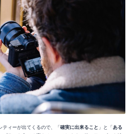
シティーが出てくるので、「
確実に出来ること
」と「
ある